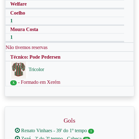
Welfare
Coelho
1
Moura Costa
1
Não tivemos reservas
Técnico: Pode Pedersen
Tricolor
- Formado em Xerém
X
Gols
Renato Vinhaes - 39' do 1º tempo
1
Zezé - 2' do 2º tempo - Cabeça