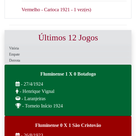
Vermelho - Carioca 1921 - 1 vez(es)
Últimos 12 Jogos
Vitória
Empate
Derrota
Fluminense 1 X 0 Botafogo
- 27/4/1924
- Henrique Vignal
- Laranjeiras
- Torneio Início 1924
Fluminense 0 X 1 São Cristovão
- 26/8/1923