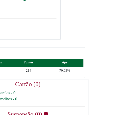
ls
Pontos
Apr
6
214
70.63%
Cartão (0)
arelos - 0
rmelhos - 0
Suspensão (0)