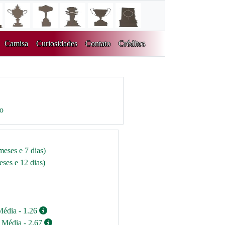
Camisa
Curiosidades
Contato
Créditos
ro
meses e 7 dias)
ses e 12 dias)
Média - 1.26
/ Média - 2.67