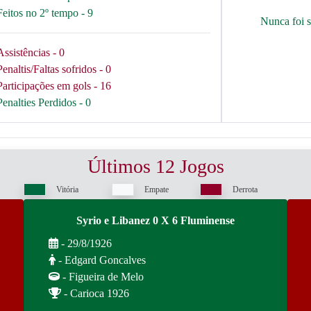
Feitos no 2º tempo - 9
Nunca foi 
Assistências - 0
Penaltis/Faltas sofridos - 0
Participações em gols - 16
Penalties Perdidos - 0
Últimos 12 Jogos
Vitória
Empate
Derrota
Syrio e Libanez 0 X 6 Fluminense
- 29/8/1926
- Edgard Goncalves
- Figueira de Melo
- Carioca 1926