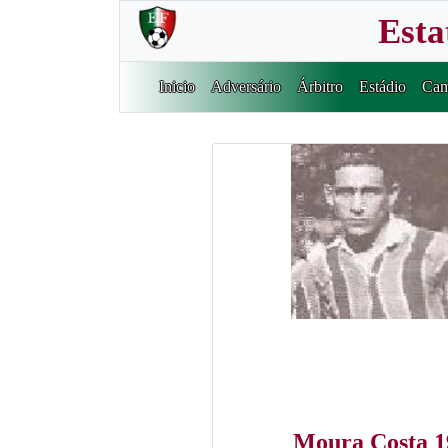
Esta
Inicio
Adversário
Árbitro
Estádio
Cam
Moura Costa 1