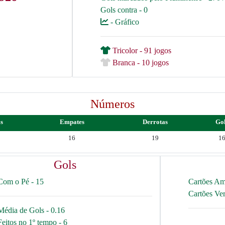
Gols contra - 0
- Gráfico
Tricolor - 91 jogos
Branca - 10 jogos
Números
as
Empates
Derrotas
Go
16
19
1
Gols
Com o Pé - 15
Cartões Am
Cartões Ve
Média de Gols - 0.16
Feitos no 1º tempo - 6