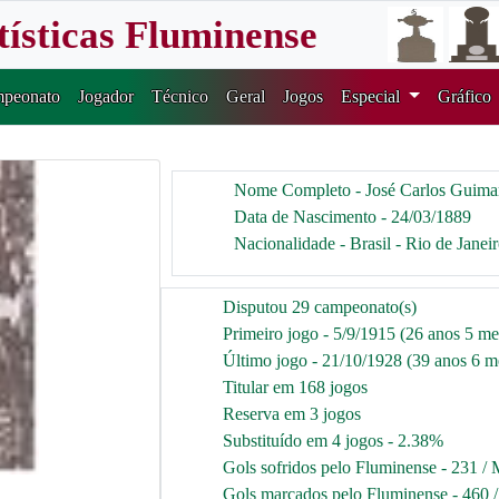
tísticas Fluminense
peonato
Jogador
Técnico
Geral
Jogos
Especial
Gráfico
Nome Completo - José Carlos Guima
Data de Nascimento - 24/03/1889
Nacionalidade - Brasil - Rio de Janei
Disputou 29 campeonato(s)
Primeiro jogo - 5/9/1915 (26 anos 5 me
Último jogo - 21/10/1928 (39 anos 6 me
Titular em 168 jogos
Reserva em 3 jogos
Substituído em 4 jogos - 2.38%
Gols sofridos pelo Fluminense - 231 / 
Gols marcados pelo Fluminense - 460 