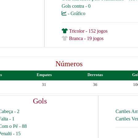
Gols contra - 0
- Gráfico
Tricolor - 152 jogos
Branca - 19 jogos
Números
as
Empates
Derrotas
Go
31
36
10
Gols
Cabeça - 2
Cartões Am
Falta - 1
Cartões Ve
Com o Pé - 88
Penalti - 15