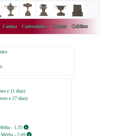
Camisa
Curiosidades
Contato
Créditos
rães
ro
ses e 11 dias)
ses e 27 dias)
Média - 1.35
/ Média - 2.69