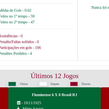
Nunca foi 
Média de Gols - 0.62
Feitos no 1º tempo - 59
Feitos no 2º tempo - 47
Assistências - 0
Penaltis/Faltas sofridos - 0
Participações em gols - 106
Penalties Perdidos - 4
Últimos 12 Jogos
Vitória
Empate
Derrota
Fluminense 6 X 0 Brasil RJ
- 19/11/1925
- Mário Aguiar