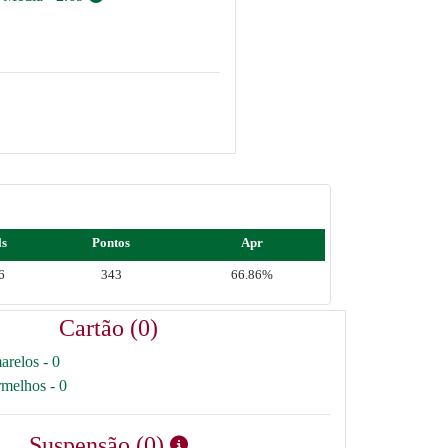
ls
Pontos
Apr
6
343
66.86%
Cartão (0)
arelos - 0
rmelhos - 0
Suspensão (0)