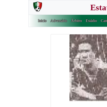
Esta
Inicio
Adversário
Árbitro
Estádio
Cam