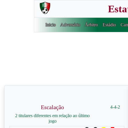
Esta
Inicio
Adversário
Árbitro
Estádio
Cam
Escalação
4-4-2
2 titulares diferentes em relação ao último
jogo