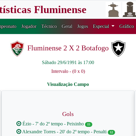
tísticas Fluminense
peonato
Jogador
Técnico
Geral
Jogos
Especial
Gráfico
Fluminense 2 X 2 Botafogo
Sábado 29/6/1991 às 17:00
Intervalo - (0 x 0)
Gols
Ézio - 7' do 2º tempo - Peixinho
15
Alexandre Torres - 20' do 2º tempo - Penalti
12