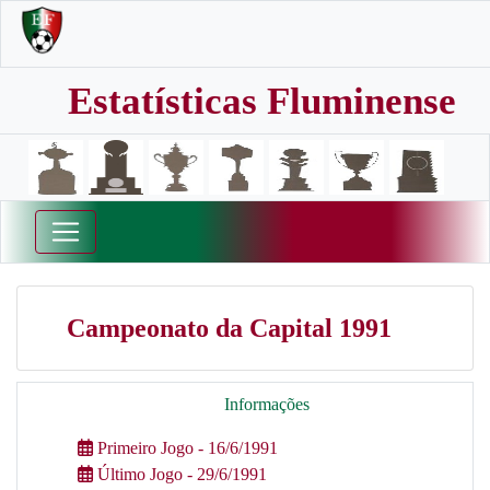
Estatísticas Fluminense
Campeonato da Capital 1991
Informações
Primeiro Jogo - 16/6/1991
Último Jogo - 29/6/1991