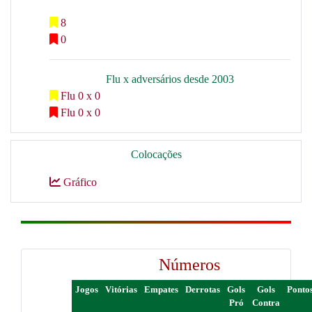
8
0
Flu x adversários desde 2003
Flu 0 x 0
Flu 0 x 0
Colocações
Gráfico
Números
Jogos
Vitórias
Empates
Derrotas
Gols
Gols
Ponto
Pró
Contra