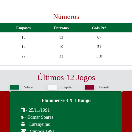
Números
Empates
Derrotas
Gols Pró
15
13
67
14
19
51
29
32
118
Últimos 12 Jogos
Vitória
Empate
Derrota
Fluminense 3 X 1 Bangu
- 25/11/1991
- Edmar Soares
- Laranjeiras
- Carioca 1991