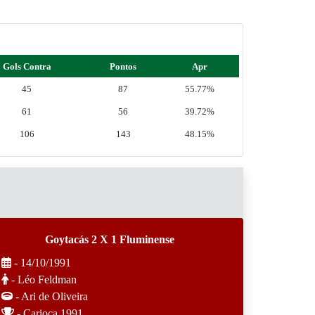
Gols Contra
Pontos
Apr
45
87
55.77%
61
56
39.72%
106
143
48.15%
Goytacás 2 X 1 Fluminense
- 14/10/1991
- Léo Feldman
- Ari de Oliveira
- Carioca 1991