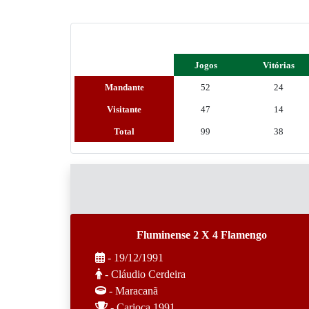
Jogos
Vitórias
Mandante
52
24
Visitante
47
14
Total
99
38
Fluminense 2 X 4 Flamengo
- 19/12/1991
- Cláudio Cerdeira
- Maracanã
- Carioca 1991