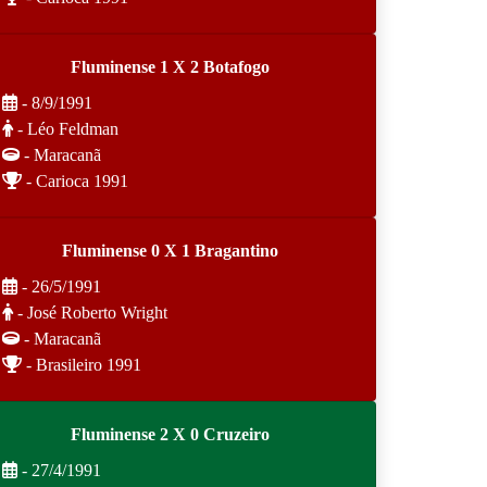
Fluminense 1 X 2 Botafogo
- 8/9/1991
- Léo Feldman
- Maracanã
- Carioca 1991
Fluminense 0 X 1 Bragantino
- 26/5/1991
- José Roberto Wright
- Maracanã
- Brasileiro 1991
Fluminense 2 X 0 Cruzeiro
- 27/4/1991