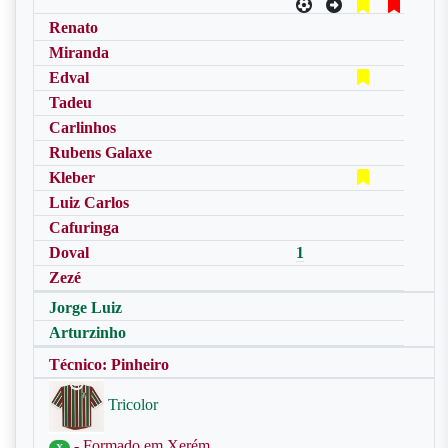
Renato
Miranda
Edval
Tadeu
Carlinhos
Rubens Galaxe
Kleber
Luiz Carlos
Cafuringa
Doval
1
Zezé
Jorge Luiz
Arturzinho
Técnico: Pinheiro
Tricolor
- Formado em Xerém
X