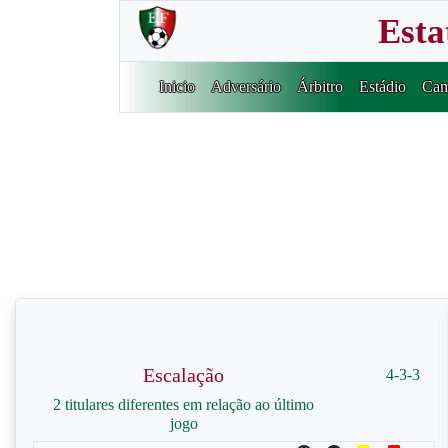
Esta
Inicio
Adversário
Árbitro
Estádio
Cam
Escalação
4-3-3
2 titulares diferentes em relação ao último
jogo