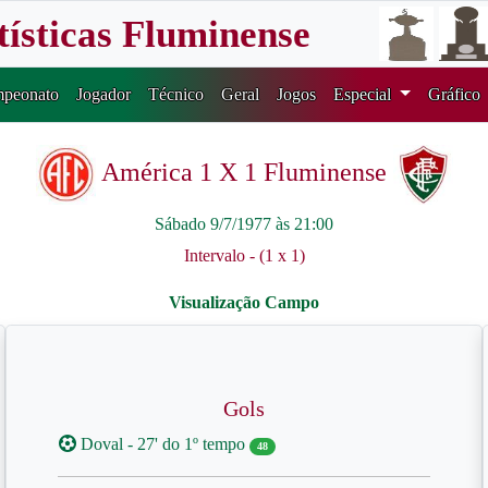
tísticas Fluminense
peonato
Jogador
Técnico
Geral
Jogos
Especial
Gráfico
América 1 X 1 Fluminense
Sábado 9/7/1977 às 21:00
Intervalo - (1 x 1)
Gols
Doval - 27' do 1º tempo
48