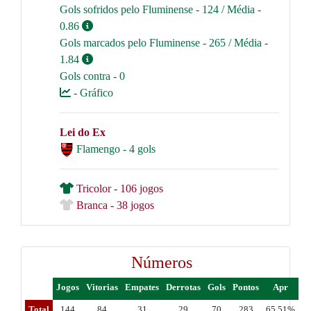
Gols sofridos pelo Fluminense - 124 / Média -
0.86
Gols marcados pelo Fluminense - 265 / Média -
1.84
Gols contra - 0
- Gráfico
Lei do Ex
Flamengo - 4 gols
Tricolor - 106 jogos
Branca - 38 jogos
Números
Jogos
Vitorias
Empates
Derrotas
Gols
Pontos
Apr
Total
144
84
31
29
70
283
65.51%