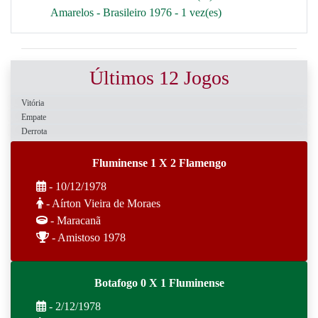
Amarelos - Brasileiro 1976 - 1 vez(es)
Últimos 12 Jogos
Vitória
Empate
Derrota
Fluminense 1 X 2 Flamengo
- 10/12/1978
- Aírton Vieira de Moraes
- Maracanã
- Amistoso 1978
Botafogo 0 X 1 Fluminense
- 2/12/1978