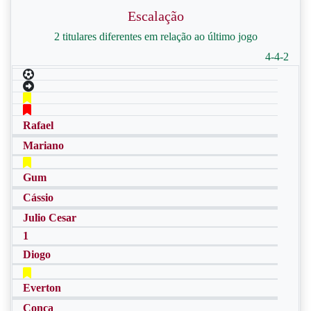
Escalação
2 titulares diferentes em relação ao último jogo
4-4-2
Rafael
Mariano
Gum
Cássio
Julio Cesar
1
Diogo
Everton
Conca