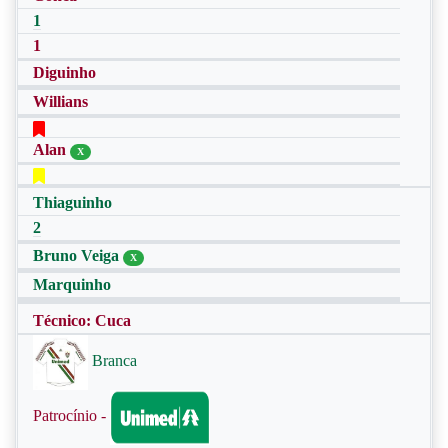
1
1
Diguinho
Willians
Alan
X
Thiaguinho
2
Bruno Veiga
X
Marquinho
Técnico: Cuca
Branca
Patrocínio -