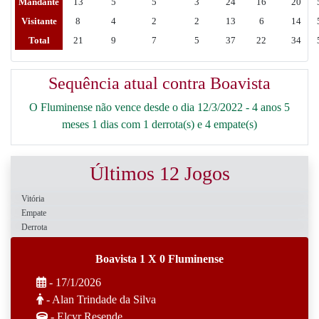
Mandante
13
5
5
3
24
16
20
Visitante
8
4
2
2
13
6
14
Total
21
9
7
5
37
22
34
Sequência atual contra Boavista
O Fluminense não vence desde o dia 12/3/2022 - 4 anos 5
meses 1 dias com 1 derrota(s) e 4 empate(s)
Últimos 12 Jogos
Vitória
Empate
Derrota
Boavista 1 X 0 Fluminense
- 17/1/2026
- Alan Trindade da Silva
- Elcyr Resende