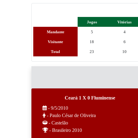
Jogos
Vitórias
Mandante
5
4
Visitante
18
6
Total
23
10
Ceará 1 X 0 Fluminense
- 9/5/2010
- Paulo César de Oliveira
- Castelão
- Brasileiro 2010