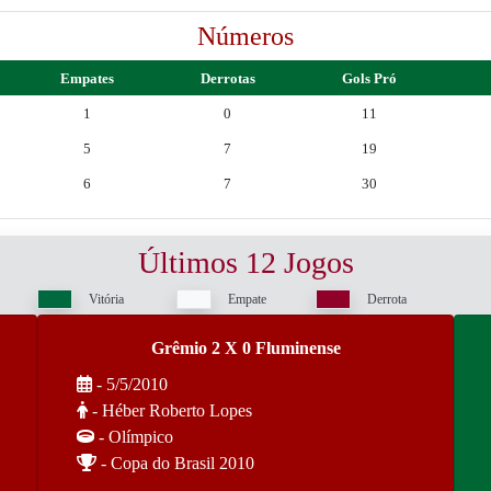
Números
Empates
Derrotas
Gols Pró
1
0
11
5
7
19
6
7
30
Últimos 12 Jogos
Vitória
Empate
Derrota
Grêmio 2 X 0 Fluminense
- 5/5/2010
- Héber Roberto Lopes
- Olímpico
- Copa do Brasil 2010