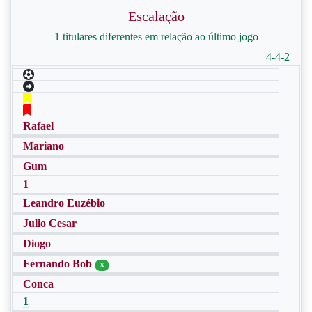
Escalação
1 titulares diferentes em relação ao último jogo
4-4-2
Rafael
Mariano
Gum
1
Leandro Euzébio
Julio Cesar
Diogo
Fernando Bob
X
Conca
1