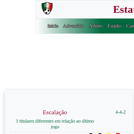
Esta
Inicio
Adversário
Árbitro
Estádio
Cam
Escalação
4-4-2
1 titulares diferentes em relação ao último
jogo