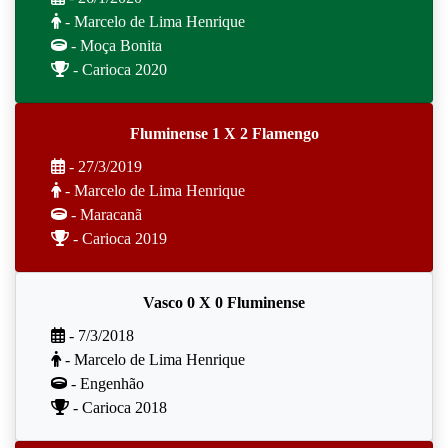
- Marcelo de Lima Henrique
- Moça Bonita
- Carioca 2020
Fluminense 1 X 2 Flamengo
- 27/3/2019
- Marcelo de Lima Henrique
- Maracanã
- Carioca 2019
Vasco 0 X 0 Fluminense
- 7/3/2018
- Marcelo de Lima Henrique
- Engenhão
- Carioca 2018