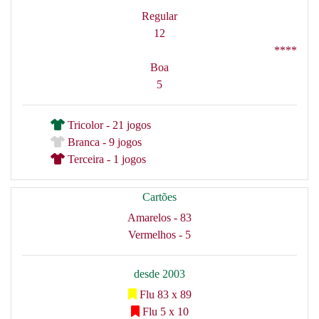
Regular
12
****
Boa
5
Tricolor - 21 jogos
Branca - 9 jogos
Terceira - 1 jogos
Cartões
Amarelos - 83
Vermelhos - 5
desde 2003
Flu 83 x 89
Flu 5 x 10