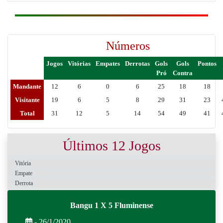
Números
Jogos
Vitórias
Empates
Derrotas
Gols
Gols
Pontos
Pró
Contra
Mandante
12
6
0
6
25
18
18
Visitante
19
6
5
8
29
31
23
Total
31
12
5
14
54
49
41
Últimos 12 Jogos
Vitória
Empate
Derrota
Bangu 1 X 5 Fluminense
- 26/1/2020