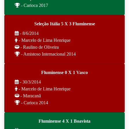
- Carioca 2017
Seleção Itália 5 X 3 Fluminense
- 8/6/2014
- Marcelo de Lima Henrique
- Raulino de Oliveira
- Amistoso Internacional 2014
Fluminense 0 X 1 Vasco
- 30/3/2014
- Marcelo de Lima Henrique
- Maracanã
- Carioca 2014
Fluminense 4 X 1 Boavista