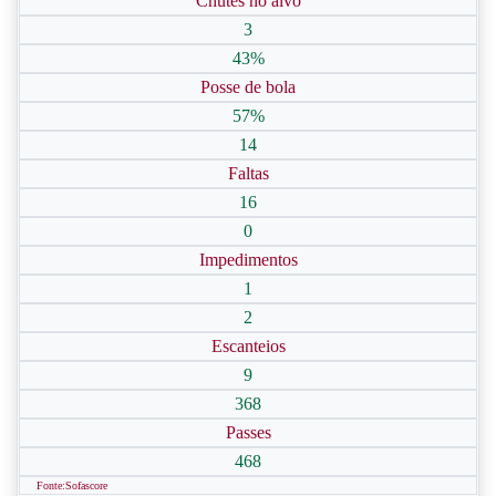
Chutes no alvo
3
43%
Posse de bola
57%
14
Faltas
16
0
Impedimentos
1
2
Escanteios
9
368
Passes
468
Fonte:Sofascore