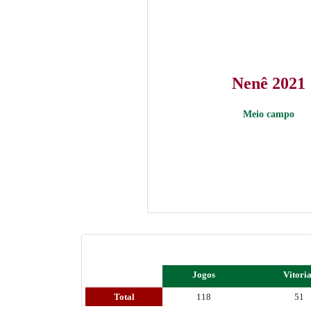
Nenê 2021
Meio campo
Jogos
Vitori
Total
118
51