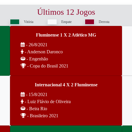
Últimos 12 Jogos
Vitória
Empate
Derrota
Fluminense 1 X 2 Atlético MG
- 26/8/2021
- Anderson Daronco
- Engenhão
- Copa do Brasil 2021
Internacional 4 X 2 Fluminense
- 15/8/2021
- Luiz Flávio de Oliveira
- Beira Rio
- Brasileiro 2021