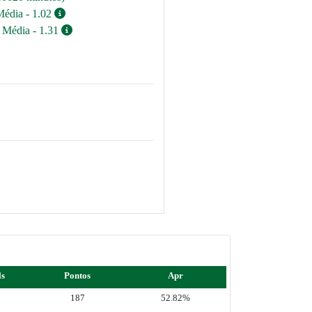
Média - 1.02
/ Média - 1.31
ls
Pontos
Apr
8
187
52.82%