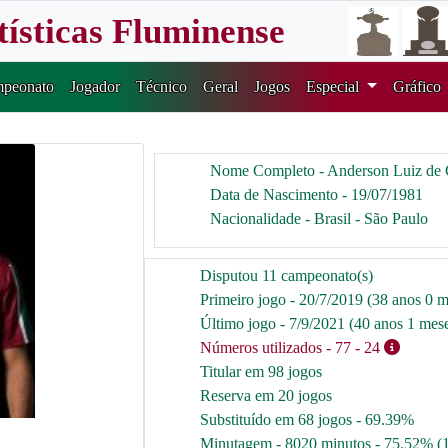
tísticas Fluminense
peonato
Jogador
Técnico
Geral
Jogos
Especial
Gráfico
Nome Completo - Anderson Luiz de 
Data de Nascimento - 19/07/1981
Nacionalidade - Brasil - São Paulo
Disputou 11 campeonato(s)
Primeiro jogo - 20/7/2019 (38 anos 0 m
Último jogo - 7/9/2021 (40 anos 1 mese
Números utilizados
- 77
- 24
Titular em 98 jogos
Reserva em 20 jogos
Substituído em 68 jogos - 69.39%
Minutagem - 8020 minutos - 75.52% (