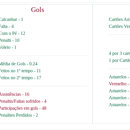
Gols
Calcanhar - 1
Cartões Am
Falta - 4
Cartões Ve
Com o Pé - 12
Penalti - 10
Voleio - 1
4 por 3 car
1 por Cart
Média de Gols - 0.24
Feitos no 1º tempo - 11
Amarelos - 
Feitos no 2º tempo - 17
Vermelho - 
Amarelos - 
Assistências - 16
Amarelos - 
Penaltis/Faltas sofridos - 4
Amarelos - 
Participações em gols - 48
Penalties Perdidos - 2