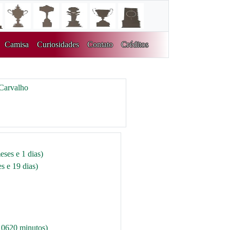
Camisa
Curiosidades
Contato
Créditos
Carvalho
eses e 1 dias)
s e 19 dias)
10620 minutos)