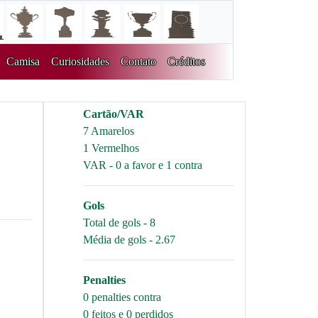
Camisa
Curiosidades
Contato
Créditos
Cartão/VAR
7 Amarelos
1 Vermelhos
VAR - 0 a favor e 1 contra
Gols
Total de gols - 8
Média de gols - 2.67
Penalties
0 penalties contra
0 feitos e 0 perdidos