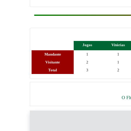
Jogos
Vitórias
Mandante
1
1
Visitante
2
1
Total
3
2
O Flu