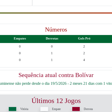
Números
Empates
Derrotas
Gols Pró
0
0
2
0
1
2
0
1
4
Sequência atual contra Bolívar
minense não perde desde o dia 19/5/2026 - 2 meses 21 dias com 1 vito
Últimos 12 Jogos
Vitória
Empate
Derrota