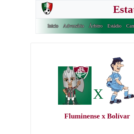
Esta
Inicio
Adversário
Árbitro
Estádio
Cam
X
Fluminense x Bolívar