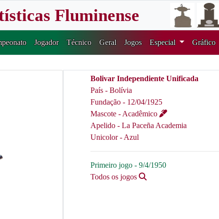
tísticas Fluminense
peonato
Jogador
Técnico
Geral
Jogos
Especial
Gráfico
Bolivar Independiente Unificada
País - Bolívia
Fundação - 12/04/1925
Mascote - Acadêmico
Apelido - La Paceña Academia
Unicolor - Azul
Primeiro jogo - 9/4/1950
Todos os jogos