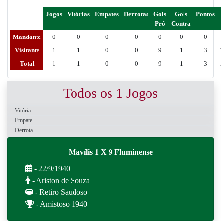
Jogos
Vitórias
Empates
Derrotas
Gols
Gols
Pontos
Pró
Contra
Mandante
0
0
0
0
0
0
0
Visitante
1
1
0
0
9
1
3
Total
1
1
0
0
9
1
3
Todos os 1 Jogos
Vitória
Empate
Derrota
Mavílis 1 X 9 Fluminense
- 22/9/1940
- Ariston de Souza
- Retiro Saudoso
- Amistoso 1940