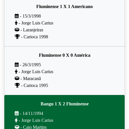
Fluminense 1 X 1 Americano
- 15/3/1998
- Jorge Luis Carius
- Laranjeiras
- Carioca 1998
Fluminense 0 X 0 América
- 26/3/1995
- Jorge Luis Carius
- Maracanã
- Carioca 1995
Bangu 1 X 2 Fluminense
- 14/11/1994
- Jorge Luis Carius
- Caio Martins