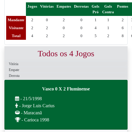
Jogos
Vitórias
Empates
Derrotas
Gols
Gols
Pontos
Pró
Contra
Mandante
2
0
2
0
1
1
2
Visitante
2
2
0
0
4
1
6
Total
4
2
2
0
5
2
8
Todos os 4 Jogos
Vitória
Empate
Derrota
Vasco 0 X 2 Fluminense
- 21/5/1998
- Jorge Luis Carius
- Maracanã
- Carioca 1998