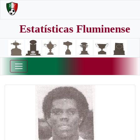
Estatísticas Fluminense