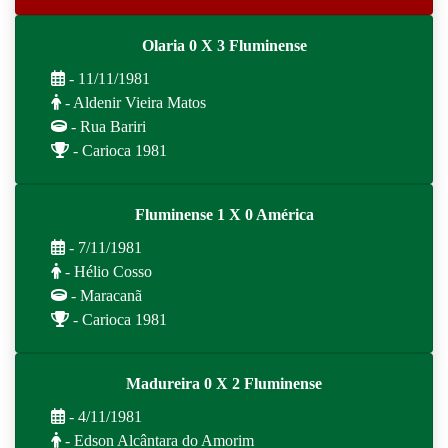
Olaria 0 X 3 Fluminense
- 11/11/1981
- Aldenir Vieira Matos
- Rua Bariri
- Carioca 1981
Fluminense 1 X 0 América
- 7/11/1981
- Hélio Cosso
- Maracanã
- Carioca 1981
Madureira 0 X 2 Fluminense
- 4/11/1981
- Edson Alcântara do Amorim