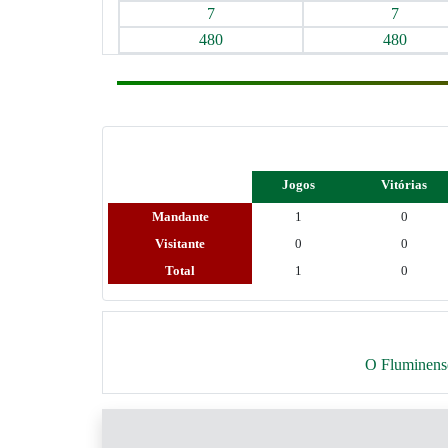
7
7
480
480
Jogos
Vitórias
Mandante
1
0
Visitante
0
0
Total
1
0
O Fluminense