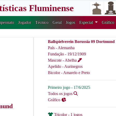
tísticas Fluminense
peonato
Jogador
Técnico
Geral
Jogos
Especial
Gráfico
Ballspielverein Borussia 09 Dortmund
País - Alemanha
Fundação - 19/12/1909
Mascote - Abelha
Apelido - Aurinegros
Bicolor - Amarelo e Preto
Primeiro jogo - 17/6/2025
Todos os jogos
Gráfico
tmund
Tricolor - 1 jogos