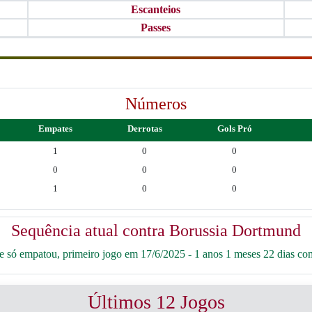
Escanteios
Passes
Números
Empates
Derrotas
Gols Pró
1
0
0
0
0
0
1
0
0
Sequência atual contra Borussia Dortmund
 só empatou, primeiro jogo em 17/6/2025 - 1 anos 1 meses 22 dias co
Últimos 12 Jogos