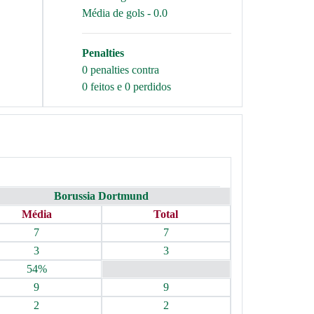
Média de gols - 0.0
Penalties
0 penalties contra
0 feitos e 0 perdidos
Borussia Dortmund
Média
Total
7
7
3
3
54%
9
9
2
2