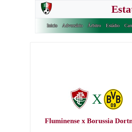
Esta
Inicio
Adversário
Árbitro
Estádio
Cam
X
Fluminense x Borussia Dor