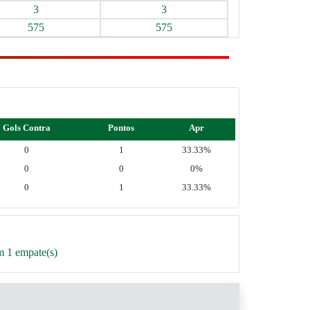
3
3
575
575
Gols Contra
Pontos
Apr
0
1
33.33%
0
0
0%
0
1
33.33%
m 1 empate(s)