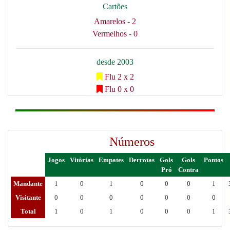
Cartões
Amarelos - 2
Vermelhos - 0
desde 2003
Flu 2 x 2
Flu 0 x 0
Números
Jogos
Vitórias
Empates
Derrotas
Gols
Gols
Pontos
Pró
Contra
Mandante
1
0
1
0
0
0
1
Visitante
0
0
0
0
0
0
0
Total
1
0
1
0
0
0
1