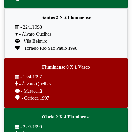
Santos 2 X 2 Fluminense
- 22/1/1998
- Álvaro Quelhas
- Vila Belmiro
- Torneio Rio-São Paulo 1998
Fluminense 0 X 1 Vasco
- 13/4/1997
- Álvaro Quelhas
- Maracanã
- Carioca 1997
Olaria 2 X 4 Fluminense
- 22/5/1996