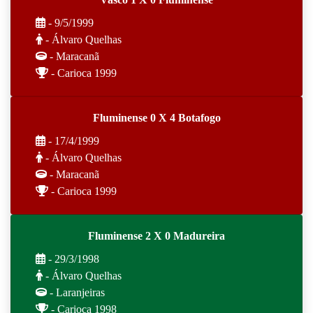
- 9/5/1999
- Álvaro Quelhas
- Maracanã
- Carioca 1999
Fluminense 0 X 4 Botafogo
- 17/4/1999
- Álvaro Quelhas
- Maracanã
- Carioca 1999
Fluminense 2 X 0 Madureira
- 29/3/1998
- Álvaro Quelhas
- Laranjeiras
- Carioca 1998