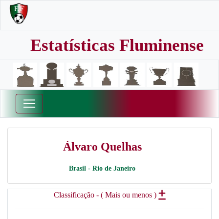
Estatísticas Fluminense
Álvaro Quelhas
Brasil - Rio de Janeiro
Classificação - ( Mais ou menos )