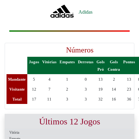
Adidas
Números
Jogos
Vitórias
Empates
Derrotas
Gols
Gols
Pontos
Pró
Contra
Mandante
5
4
1
0
13
2
13
Visitante
12
7
2
3
19
14
23
Total
17
11
3
3
32
16
36
Últimos 12 Jogos
Vitória
Empate