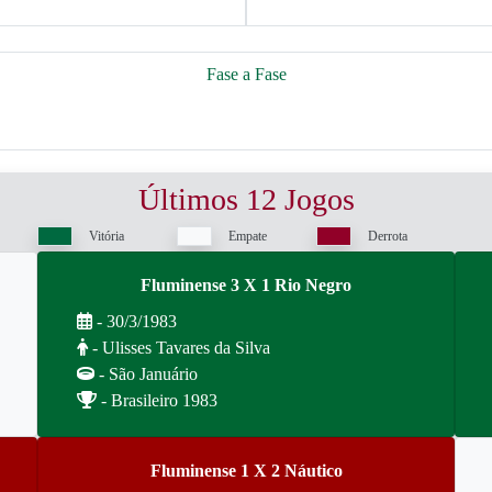
Fase a Fase
Últimos 12 Jogos
Vitória
Empate
Derrota
Fluminense 3 X 1 Rio Negro
- 30/3/1983
- Ulisses Tavares da Silva
- São Januário
- Brasileiro 1983
Fluminense 1 X 2 Náutico