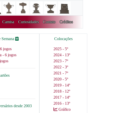
Camisa
Curiosidades
Contato
Créditos
e Semana
Colocações
6 jogos
2025 - 5º
a - 6 jogos
2024 - 13º
jogos
2023 - 7º
2022 - 3º
2021 - 7º
artões
2020 - 5º
2019 - 14º
2018 - 12º
2017 - 14º
2016 - 13º
versários desde 2003
Gráfico