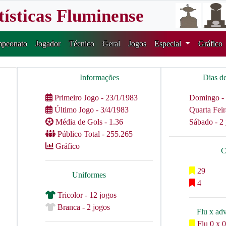
tísticas Fluminense
peonato
Jogador
Técnico
Geral
Jogos
Especial
Gráfico
Informações
Dias d
Primeiro Jogo - 23/1/1983
Domingo - 
Último Jogo - 3/4/1983
Quarta Feir
Média de Gols - 1.36
Sábado - 2 
Público Total - 255.265
Gráfico
C
29
Uniformes
4
Tricolor - 12 jogos
Branca - 2 jogos
Flu x ad
Flu 0 x 0