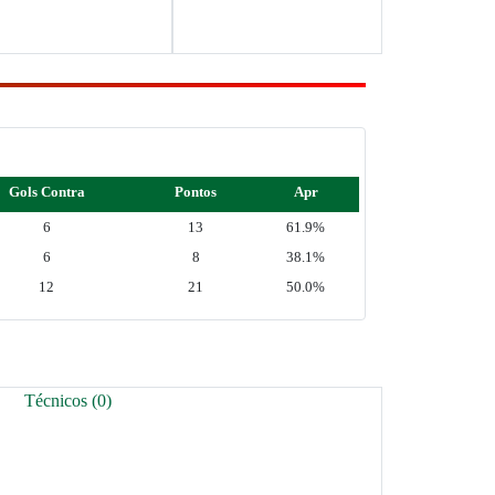
Gols Contra
Pontos
Apr
6
13
61.9%
6
8
38.1%
12
21
50.0%
Técnicos (0)