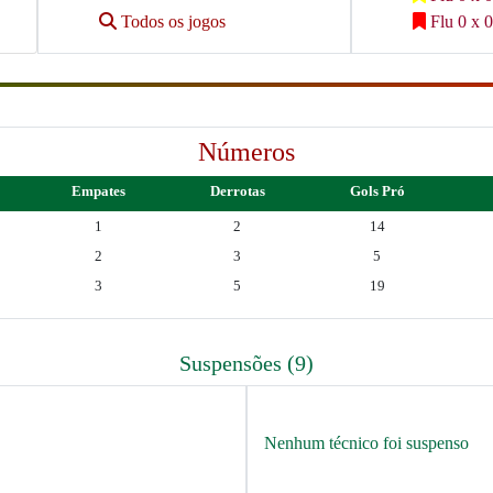
Todos os jogos
Flu 0 x 0
Números
Empates
Derrotas
Gols Pró
1
2
14
2
3
5
3
5
19
Suspensões (9)
Nenhum técnico foi suspenso