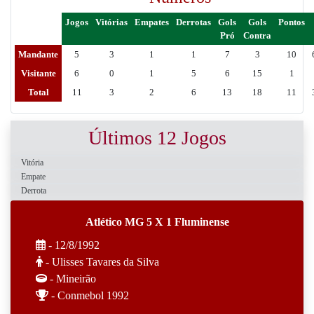
Jogos
Vitórias
Empates
Derrotas
Gols
Gols
Pontos
Pró
Contra
Mandante
5
3
1
1
7
3
10
Visitante
6
0
1
5
6
15
1
Total
11
3
2
6
13
18
11
Últimos 12 Jogos
Vitória
Empate
Derrota
Atlético MG 5 X 1 Fluminense
- 12/8/1992
- Ulisses Tavares da Silva
- Mineirão
- Conmebol 1992