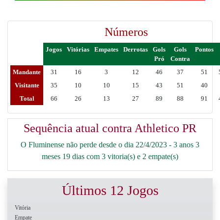
Números
Jogos
Vitórias
Empates
Derrotas
Gols
Gols
Pontos
Pró
Contra
Mandante
31
16
3
12
46
37
51
Visitante
35
10
10
15
43
51
40
Total
66
26
13
27
89
88
91
Sequência atual contra Athletico PR
O Fluminense não perde desde o dia 22/4/2023 - 3 anos 3
meses 19 dias com 3 vitoria(s) e 2 empate(s)
Últimos 12 Jogos
Vitória
Empate