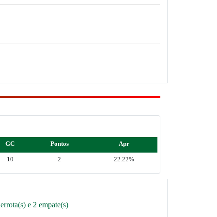
GC
Pontos
Apr
10
2
22.22%
rrota(s) e 2 empate(s)