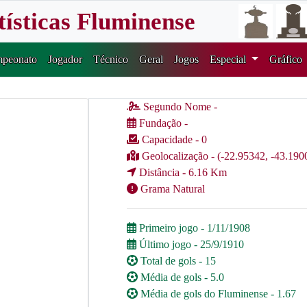
tísticas Fluminense
peonato
Jogador
Técnico
Geral
Jogos
Especial
Gráfico
Segundo Nome -
Fundação -
Capacidade - 0
Geolocalização - (-22.95342, -43.190
Distância - 6.16 Km
Grama Natural
Primeiro jogo - 1/11/1908
Último jogo - 25/9/1910
Total de gols - 15
Média de gols - 5.0
Média de gols do Fluminense - 1.67