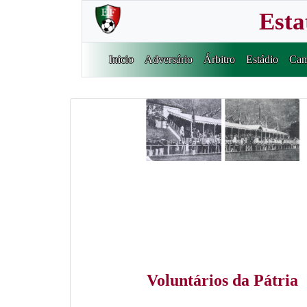
Esta
Inicio
Adversário
Árbitro
Estádio
Cam
Voluntários da Pátria