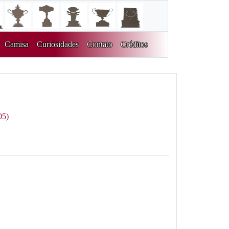
Camisa
Curiosidades
Contato
Créditos
05)