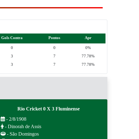
Gols Contra
Pontos
Apr
0
0
0%
3
7
77.78%
3
7
77.78%
Rio Cricket 0 X 3 Fluminense
- 2/8/1908
- Dinorah de Assis
- São Domingos