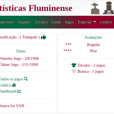
tísticas Fluminense
peonato
Jogador
Técnico
Geral
Jogos
Especial
Gráfico
assificação - ( Tranquilo )
Avaliações
***
Regular
****
Boa
Datas
Primeiro Jogo - 2/8/1908
Último Jogo - 1/11/1908
Tricolor - 2 jogos
Branca - 1 jogos
Todos os jogos
Gráfico
Dashboard
Nunca foi VAR