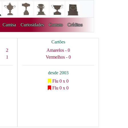
Camisa
Curiosidades
Contato
Créditos
Cartões
2
Amarelos - 0
1
Vermelhos - 0
desde 2003
Flu 0 x 0
Flu 0 x 0