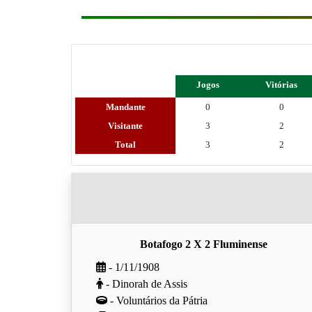
Jogos
Vitórias
Mandante
0
0
Visitante
3
2
Total
3
2
Botafogo 2 X 2 Fluminense
- 1/11/1908
- Dinorah de Assis
- Voluntários da Pátria