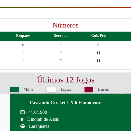
Números
Empates
Derrotas
Gols Pró
0
0
0
1
0
11
1
0
11
Últimos 12 Jogos
Vitória
Empate
Derrota
Paysandu Cricket 1 X 6 Fluminense
- 4/10/1908
- Dinorah de Assis
- Laranjeiras