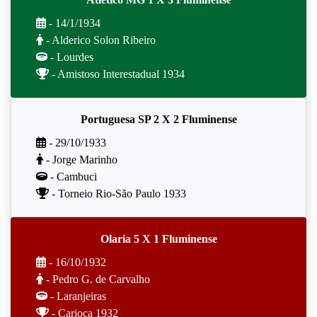
- 14/1/1934
- Alderico Solon Ribeiro
- Lourdes
- Amistoso Interestadual 1934
Portuguesa SP 2 X 2 Fluminense
- 29/10/1933
- Jorge Marinho
- Cambuci
- Torneio Rio-São Paulo 1933
Olaria 5 X 1 Fluminense
- 16/10/1932
- Pedro G. de Carvalho
- Laranjeiras
- Carioca 1932