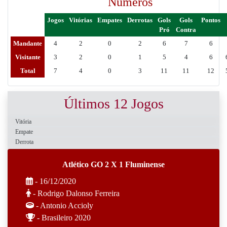
Números
Jogos
Vitórias
Empates
Derrotas
Gols
Gols
Pontos
Pró
Contra
Mandante
4
2
0
2
6
7
6
Visitante
3
2
0
1
5
4
6
Total
7
4
0
3
11
11
12
Últimos 12 Jogos
Vitória
Empate
Derrota
Atlético GO 2 X 1 Fluminense
- 16/12/2020
- Rodrigo Dalonso Ferreira
- Antonio Accioly
- Brasileiro 2020