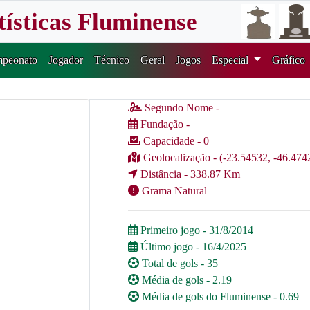
tísticas Fluminense
peonato
Jogador
Técnico
Geral
Jogos
Especial
Gráfico
Segundo Nome -
Fundação -
Capacidade - 0
Geolocalização - (-23.54532, -46.474
Distância - 338.87 Km
Grama Natural
Primeiro jogo - 31/8/2014
Último jogo - 16/4/2025
Total de gols - 35
Média de gols - 2.19
Média de gols do Fluminense - 0.69