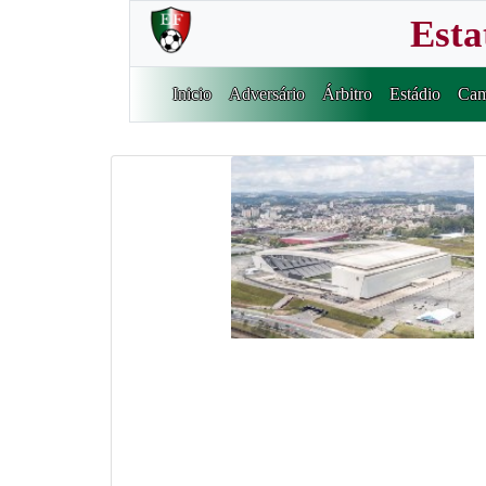
Esta
Inicio
Adversário
Árbitro
Estádio
Cam