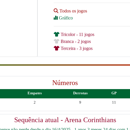
Todos os jogos
Gráfico
Tricolor - 11 jogos
Branca - 2 jogos
Terceira - 3 jogos
Números
Empates
Derrotas
GP
2
9
11
Sequência atual - Arena Corinthians
ense não perde desde o dia 16/4/2025 - 1 anos 3 meses 24 dias com 1 v