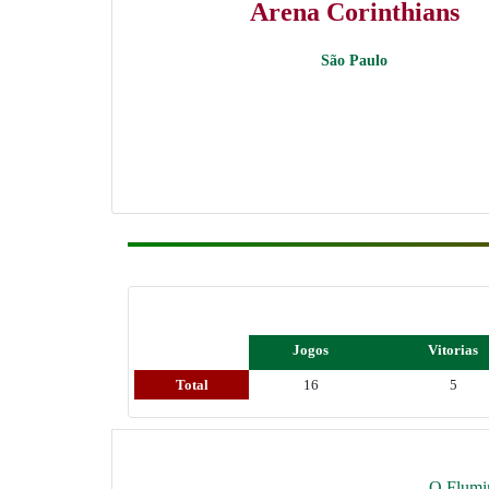
Arena Corinthians
São Paulo
Jogos
Vitorias
Total
16
5
O Flumin