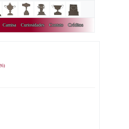
Camisa
Curiosidades
Contato
Créditos
26)