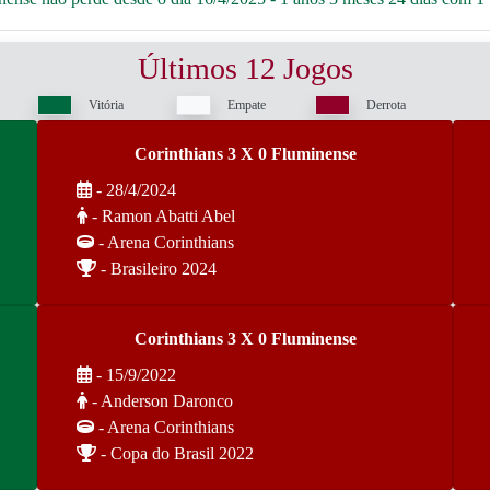
Últimos 12 Jogos
Vitória
Empate
Derrota
Corinthians 3 X 0 Fluminense
- 28/4/2024
- Ramon Abatti Abel
- Arena Corinthians
- Brasileiro 2024
Corinthians 3 X 0 Fluminense
- 15/9/2022
- Anderson Daronco
- Arena Corinthians
- Copa do Brasil 2022