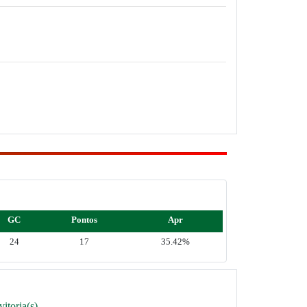
GC
Pontos
Apr
24
17
35.42%
itoria(s)