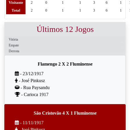
Visitante
2
0
1
1
3
6
1
Total
2
0
1
1
3
6
1
Últimos 12 Jogos
Vitória
Empate
Derrota
Flamengo 2 X 2 Fluminense
- 23/12/1917
- José Pinkusz
- Rua Paysandu
- Carioca 1917
São Cristovão 4 X 1 Fluminense
- 11/11/1917
- José Pinkusz