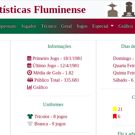
tísticas Fluminense
peonato
Jogador
Técnico
Geral
Jogos
Especial
Gráfico
Informações
Dias d
Primeiro Jogo - 18/1/1981
Domingo - 
Último Jogo - 12/4/1981
Quarta Feir
Média de Gols - 1.82
Quinta Feir
Público Total - 335.681
Sábado - 6 
Gráfico
C
Uniformes
21
Tricolor - 8 jogos
6
Branca - 9 jogos
Flu x ad