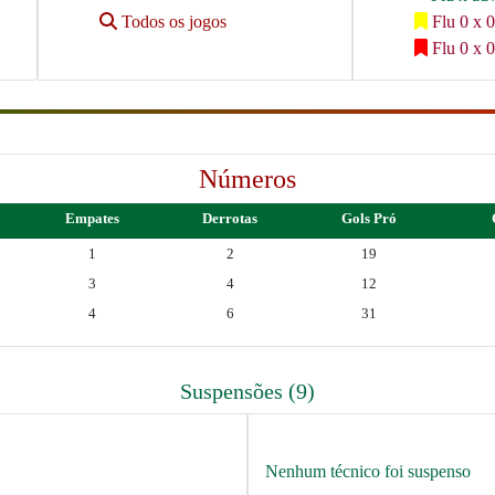
Todos os jogos
Flu 0 x 0
Flu 0 x 0
Números
Empates
Derrotas
Gols Pró
1
2
19
3
4
12
4
6
31
Suspensões (9)
Nenhum técnico foi suspenso