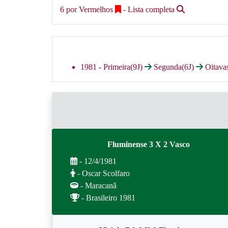
6 por Vermelhos
- Lista completa
1981 -
Primeira(9J)
Segunda(6J)
Oitava
Fluminense 3 X 2 Vasco
- 12/4/1981
- Oscar Scolfaro
- Maracanã
- Brasileiro 1981