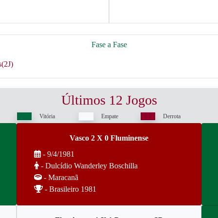
Fase a Fase
s(2J)
Últimos 12 Jogos
Vitória
Empate
Derrota
Vasco 2 X 0 Fluminense
- 9/4/1981
- Dulcídio Wanderley Boschilla
- Maracanã
- Brasileiro 1981