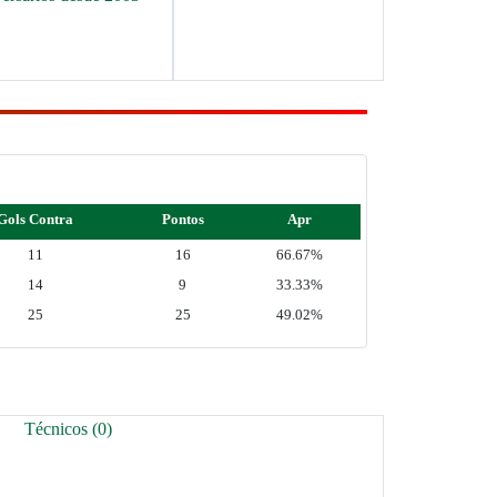
Gols Contra
Pontos
Apr
11
16
66.67%
14
9
33.33%
25
25
49.02%
Técnicos (0)