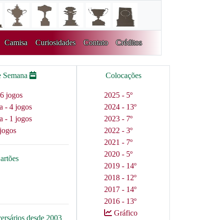
Camisa
Curiosidades
Contato
Créditos
e Semana
Colocações
6 jogos
2025 - 5º
a - 4 jogos
2024 - 13º
a - 1 jogos
2023 - 7º
jogos
2022 - 3º
2021 - 7º
2020 - 5º
artões
2019 - 14º
2018 - 12º
2017 - 14º
2016 - 13º
Gráfico
versários desde 2003