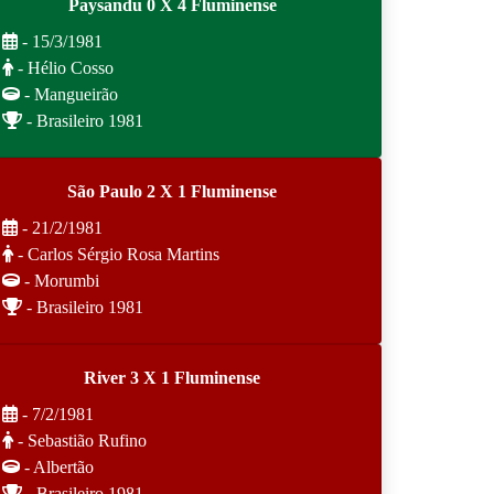
Paysandu 0 X 4 Fluminense
- 15/3/1981
- Hélio Cosso
- Mangueirão
- Brasileiro 1981
São Paulo 2 X 1 Fluminense
- 21/2/1981
- Carlos Sérgio Rosa Martins
- Morumbi
- Brasileiro 1981
River 3 X 1 Fluminense
- 7/2/1981
- Sebastião Rufino
- Albertão
- Brasileiro 1981