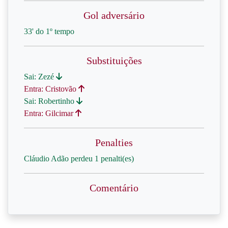
Gol adversário
33' do 1º tempo
Substituições
Sai: Zezé
Entra: Cristovão
Sai: Robertinho
Entra: Gilcimar
Penalties
Cláudio Adão perdeu 1 penalti(es)
Comentário