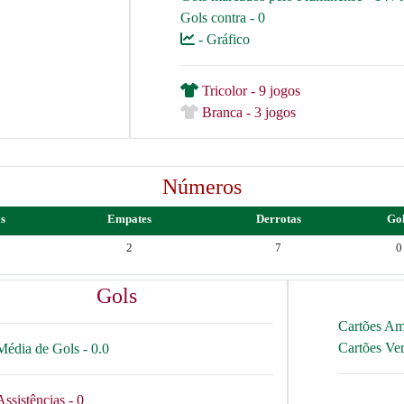
Gols contra - 0
- Gráfico
Tricolor - 9 jogos
Branca - 3 jogos
Números
as
Empates
Derrotas
Go
2
7
0
Gols
Cartões Am
Cartões Ve
Média de Gols - 0.0
Assistências - 0