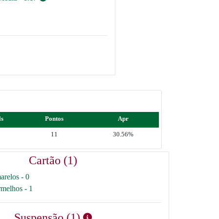
ls
Pontos
Apr
11
30.56%
Cartão (1)
arelos - 0
rmelhos - 1
Suspensão (1)