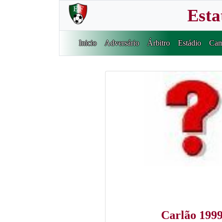
Esta
Inicio
Adversário
Árbitro
Estádio
Cam
Carlão 199