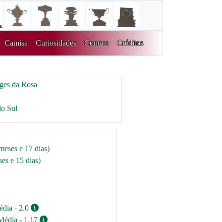
Camisa
Curiosidades
Contato
Créditos
ges da Rosa
do Sul
meses e 17 dias)
es e 15 dias)
édia - 2.0
Média - 1.17