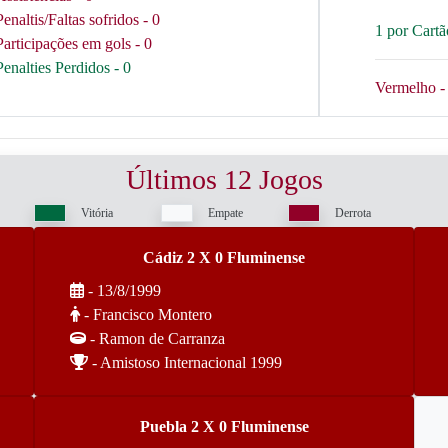
Penaltis/Faltas sofridos - 0
1 por Cart
Participações em gols - 0
Penalties Perdidos - 0
Vermelho - 
Últimos 12 Jogos
Vitória
Empate
Derrota
Cádiz 2 X 0 Fluminense
- 13/8/1999
- Francisco Montero
- Ramon de Carranza
- Amistoso Internacional 1999
Puebla 2 X 0 Fluminense