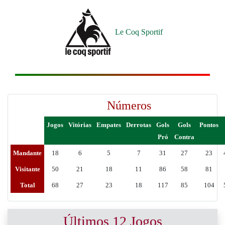
Le Coq Sportif
Números
Jogos
Vitórias
Empates
Derrotas
Gols
Gols
Pontos
Pró
Contra
Mandante
18
6
5
7
31
27
23
Visitante
50
21
18
11
86
58
81
Total
68
27
23
18
117
85
104
Últimos 12 Jogos