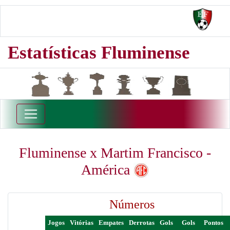
Estatísticas Fluminense
Fluminense x Martim Francisco -
América
Números
Jogos
Vitórias
Empates
Derrotas
Gols
Gols
Pontos