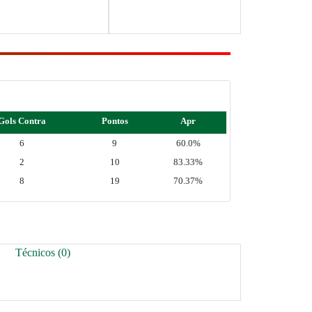
Gols Contra
Pontos
Apr
6
9
60.0%
2
10
83.33%
8
19
70.37%
Técnicos (0)