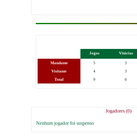
Jogos
Vitórias
Mandante
5
3
Visitante
4
3
Total
9
6
Jogadores (0)
Nenhum jogador foi suspenso