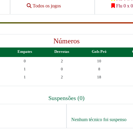
Todos os jogos
Flu 0 x 0
Números
Empates
Derrotas
Gols Pró
0
2
10
1
0
8
1
2
18
Suspensões (0)
Nenhum técnico foi suspenso