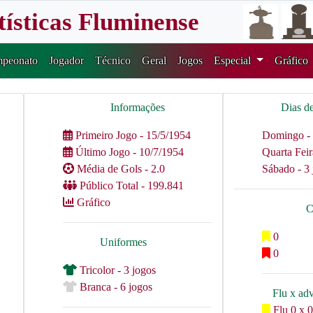
tísticas Fluminense
peonato
Jogador
Técnico
Geral
Jogos
Especial
Gráfico
Informações
Dias d
Primeiro Jogo - 15/5/1954
Domingo - 
Último Jogo - 10/7/1954
Quarta Feir
Média de Gols - 2.0
Sábado - 3 
Público Total - 199.841
Gráfico
C
0
Uniformes
0
Tricolor - 3 jogos
Branca - 6 jogos
Flu x ad
Flu 0 x 0