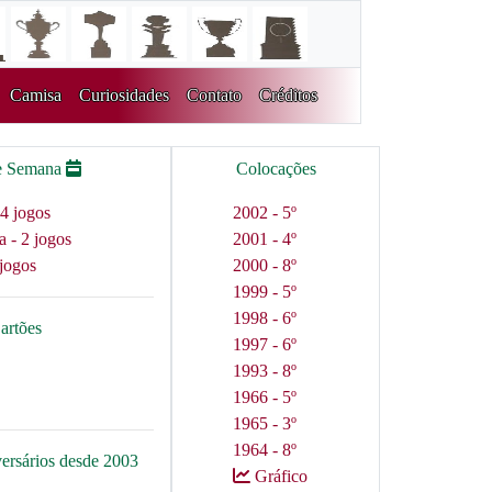
Camisa
Curiosidades
Contato
Créditos
e Semana
Colocações
4 jogos
2002 - 5º
a - 2 jogos
2001 - 4º
jogos
2000 - 8º
1999 - 5º
1998 - 6º
artões
1997 - 6º
1993 - 8º
1966 - 5º
1965 - 3º
1964 - 8º
versários desde 2003
Gráfico