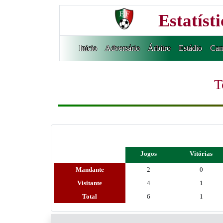
Estatíst
Inicio
Adversário
Árbitro
Estádio
Cam
T
Jogos
Vitórias
Mandante
2
0
Visitante
4
1
Total
6
1