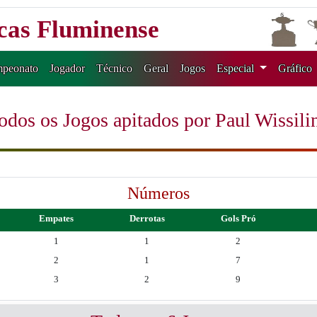
icas Fluminense
peonato
Jogador
Técnico
Geral
Jogos
Especial
Gráfico
odos os Jogos apitados por Paul Wissili
Números
Empates
Derrotas
Gols Pró
1
1
2
2
1
7
3
2
9