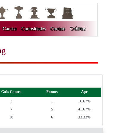
Camisa
Curiosidades
Contato
Créditos
ng
Gols Contra
Pontos
Apr
3
1
16.67%
7
5
41.67%
10
6
33.33%