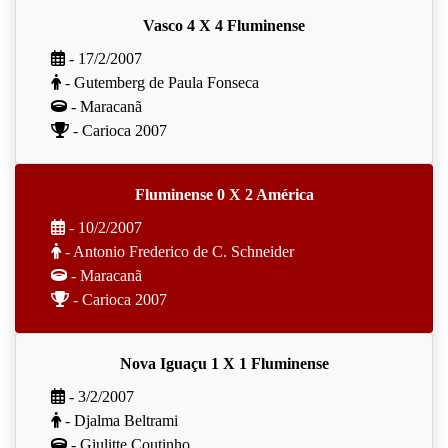
Vasco 4 X 4 Fluminense
- 17/2/2007
- Gutemberg de Paula Fonseca
- Maracanã
- Carioca 2007
Fluminense 0 X 2 América
- 10/2/2007
- Antonio Frederico de C. Schneider
- Maracanã
- Carioca 2007
Nova Iguaçu 1 X 1 Fluminense
- 3/2/2007
- Djalma Beltrami
- Giulitte Coutinho