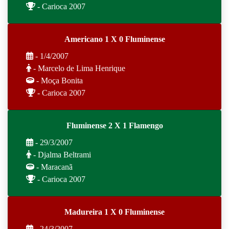
- Carioca 2007
Americano 1 X 0 Fluminense
- 1/4/2007
- Marcelo de Lima Henrique
- Moça Bonita
- Carioca 2007
Fluminense 2 X 1 Flamengo
- 29/3/2007
- Djalma Beltrami
- Maracanã
- Carioca 2007
Madureira 1 X 0 Fluminense
- 24/3/2007