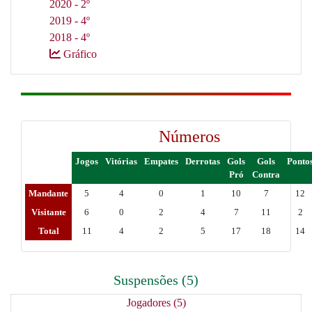
2020 - 2º
2019 - 4º
2018 - 4º
Gráfico
Números
Jogos
Vitórias
Empates
Derrotas
Gols
Gols
Ponto
Pró
Contra
Mandante
5
4
0
1
10
7
12
Visitante
6
0
2
4
7
11
2
Total
11
4
2
5
17
18
14
Suspensões (5)
Jogadores (5)