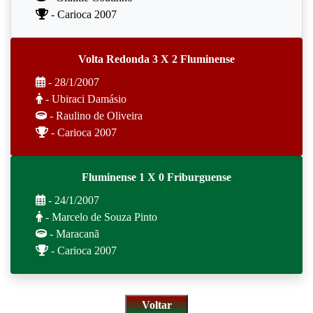
- Carioca 2007
Volta Redonda 3 X 2 Fluminense
- 28/1/2007
- Ubiraci Damásio
- Raulino de Oliveira
- Carioca 2007
Fluminense 1 X 0 Friburguense
- 24/1/2007
- Marcelo de Souza Pinto
- Maracanã
- Carioca 2007