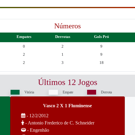
Números
Empates
Derrotas
Gols Pró
0
2
9
2
1
9
2
3
18
Últimos 12 Jogos
Vitória
Empate
Derrota
Vasco 2 X 1 Fluminense
- 12/2/2012
- Antonio Frederico de C. Schneider
- Engenhão