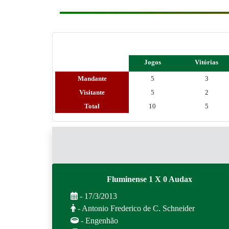
Jogos
Vitórias
Mandante
5
3
Visitante
5
2
Total
10
5
Fluminense 1 X 0 Audax
- 17/3/2013
- Antonio Frederico de C. Schneider
- Engenhão