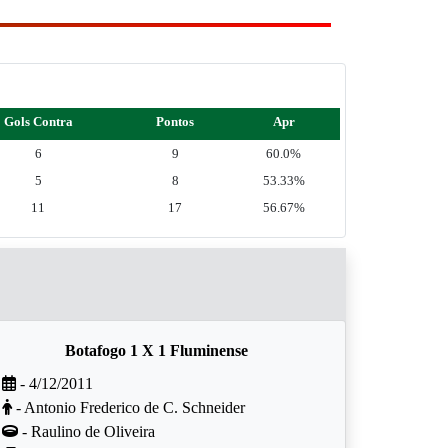
Gols Contra
Pontos
Apr
6
9
60.0%
5
8
53.33%
11
17
56.67%
Botafogo 1 X 1 Fluminense
- 4/12/2011
- Antonio Frederico de C. Schneider
- Raulino de Oliveira