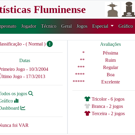
tísticas Fluminense
peonato
Jogador
Técnico
Geral
Jogos
Especial
Gráfico
lassificação - ( Normal )
Avaliações
*
Péssima
**
Ruim
Datas
***
Regular
Primeiro Jogo - 10/3/2004
****
Boa
Último Jogo - 17/3/2013
*****
Excelente
Todos os jogos
Tricolor - 6 jogos
Gráfico
Branca - 2 jogos
Dashboard
Terceira - 2 jogos
Nunca foi VAR