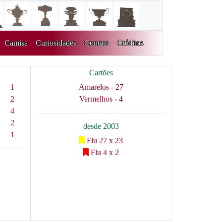
Camisa
Curiosidades
Contato
Créditos
Cartões
1
Amarelos - 27
2
Vermelhos - 4
4
2
desde 2003
1
Flu 27 x 23
Flu 4 x 2