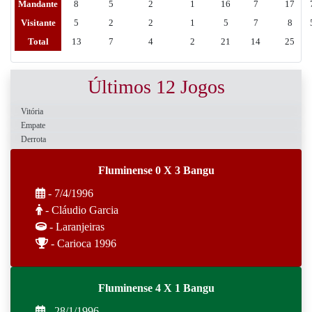
Mandante
8
5
2
1
16
7
17
Visitante
5
2
2
1
5
7
8
Total
13
7
4
2
21
14
25
Últimos 12 Jogos
Vitória
Empate
Derrota
Fluminense 0 X 3 Bangu
- 7/4/1996
- Cláudio Garcia
- Laranjeiras
- Carioca 1996
Fluminense 4 X 1 Bangu
- 28/1/1996