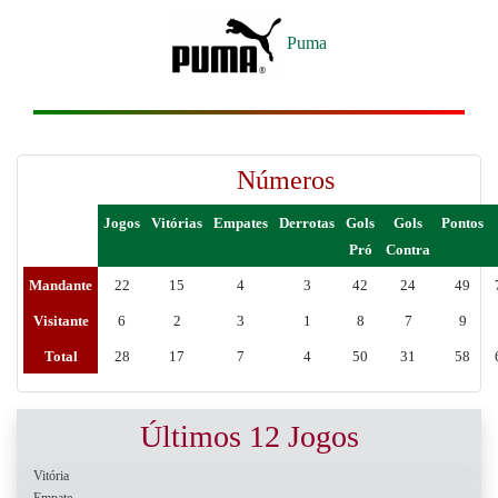
Puma
Números
Jogos
Vitórias
Empates
Derrotas
Gols
Gols
Pontos
Pró
Contra
Mandante
22
15
4
3
42
24
49
Visitante
6
2
3
1
8
7
9
Total
28
17
7
4
50
31
58
Últimos 12 Jogos
Vitória
Empate