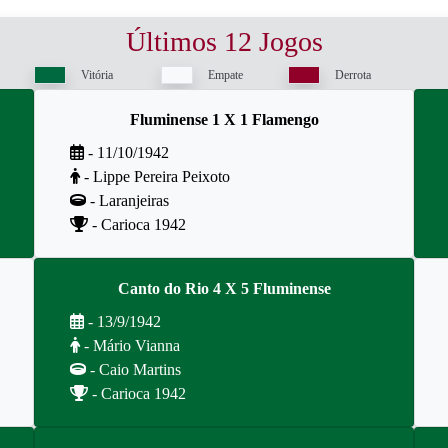
Últimos 12 Jogos
Vitória
Empate
Derrota
Fluminense 1 X 1 Flamengo
- 11/10/1942
- Lippe Pereira Peixoto
- Laranjeiras
- Carioca 1942
Canto do Rio 4 X 5 Fluminense
- 13/9/1942
- Mário Vianna
- Caio Martins
- Carioca 1942