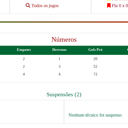
Todos os jogos
Flu 0 x 0
Números
Empates
Derrotas
Gols Pró
2
1
20
2
3
52
4
4
72
Suspensões (2)
Nenhum técnico foi suspenso