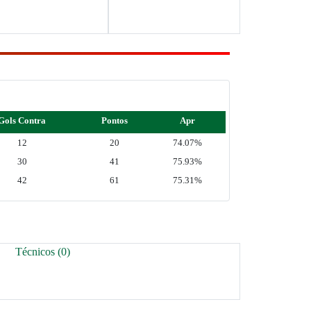
Gols Contra
Pontos
Apr
12
20
74.07%
30
41
75.93%
42
61
75.31%
Técnicos (0)