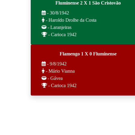
Fluminense 2 X 1 São Cristovão
- 30/8/1942
- Haroldo Drolhe da Costa
- Laranjeiras
- Carioca 1942
Flamengo 1 X 0 Fluminense
- 9/8/1942
- Mário Vianna
- Gávea
- Carioca 1942