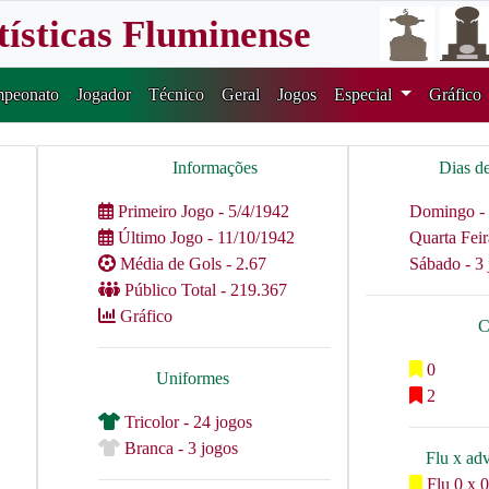
tísticas Fluminense
peonato
Jogador
Técnico
Geral
Jogos
Especial
Gráfico
Informações
Dias d
Primeiro Jogo - 5/4/1942
Domingo - 
Último Jogo - 11/10/1942
Quarta Feir
Média de Gols - 2.67
Sábado - 3 
Público Total - 219.367
Gráfico
C
0
Uniformes
2
Tricolor - 24 jogos
Branca - 3 jogos
Flu x ad
Flu 0 x 0