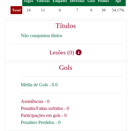
Jogos
Vitorias
Empates
Derrotas
Gols
Pontos
Apr
Total
24
11
6
7
0
39
54.17%
Títulos
Não conquistou títulos
Lesões (0)
Gols
Média de Gols - 0.0
Assistências - 0
Penaltis/Faltas sofridos - 0
Participações em gols - 0
Penalties Perdidos - 0