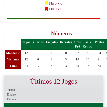
Flu 0 x 0
Flu 0 x 0
Números
Jogos
Vitórias
Empates
Derrotas
Gols
Gols
Pontos
Pró
Contra
Mandante
12
11
1
0
27
5
34
Visitante
12
6
3
3
18
10
21
Total
24
17
4
3
45
15
55
Últimos 12 Jogos
Vitória
Empate
Derrota