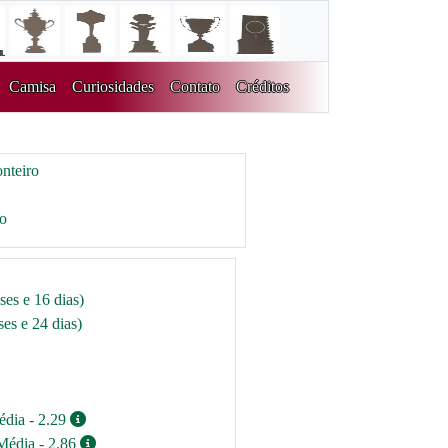
Camisa
Curiosidades
Contato
Créditos
nteiro
ro
ses e 16 dias)
es e 24 dias)
édia - 2.29
Média - 2.86