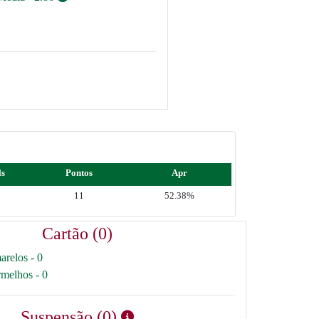
ls
Pontos
Apr
11
52.38%
Cartão (0)
arelos - 0
rmelhos - 0
Suspensão (0)