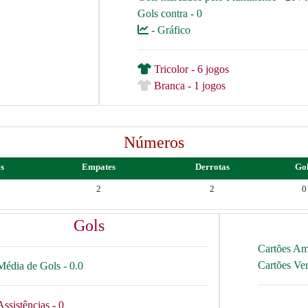
Gols contra - 0
- Gráfico
Tricolor - 6 jogos
Branca - 1 jogos
Números
as
Empates
Derrotas
Go
2
2
0
Gols
Cartões Am
Cartões Ve
Média de Gols - 0.0
Assistências - 0