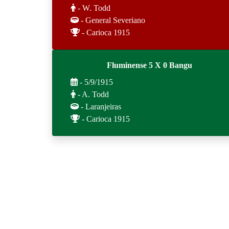
- W. Todd
- General Severiano
- Carioca 1915
Fluminense 5 X 0 Bangu
- 5/9/1915
- A. Todd
- Laranjeiras
- Carioca 1915