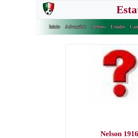
Esta
Inicio
Adversário
Árbitro
Estádio
Cam
Nelson 191