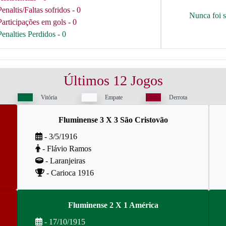
Penaltis/Faltas sofridos - 0
Nunca foi 
Participações em gols - 0
Penalties Perdidos - 0
Últimos 12 Jogos
Vitória
Empate
Derrota
Fluminense 3 X 3 São Cristovão
- 3/5/1916
- Flávio Ramos
- Laranjeiras
- Carioca 1916
Fluminense 2 X 1 América
- 17/10/1915