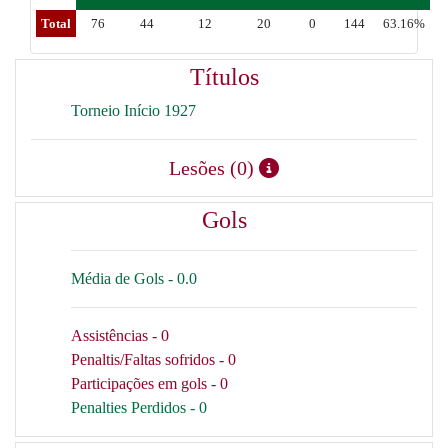
Total
76
44
12
20
0
144
63.16%
Títulos
Torneio Início 1927
Lesões (0)
Gols
Média de Gols - 0.0
Assistências - 0
Penaltis/Faltas sofridos - 0
Participações em gols - 0
Penalties Perdidos - 0